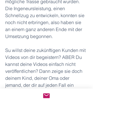
mögliche Trasse gebraucht wurden. 
Die Ingeneursleistung, einen 
Schnellzug zu entwickeln, konnten sie 
noch nicht erbringen, also haben sie 
an einem ganz anderen Ende mit der 
Umsetzung begonnen.
Su willst deine zukünftigen Kunden mit 
Videos von dir begeistern? ABER Du 
kannst deine Videos einfach nicht 
veröffentlichen? Dann zeige sie doch 
deinem Kind, deiner Oma oder 
jemand, der dir auf jeden Fall ein 
positives Feedback gibt. (Ich habe die 
Erfahrung gemacht, dass gute 
Freunde, Geschwister und Partner 
meistens sehr kritisch sind.) Hast du 
diese erste Hürde genommen, kommt 
der nächste Schritt. Irgendwann ist ein 