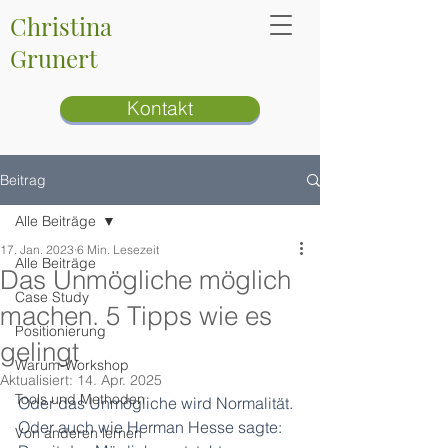
Christina
Grunert
Kontakt
Beitrag
Alle Beiträge
17. Jan. 2023
6 Min. Lesezeit
Alle Beiträge
Das Unmögliche möglich
Case Study
machen. 5 Tipps wie es
Positionierung
gelingt
Warum-Workshop
Aktualisiert:
14. Apr. 2025
Tools und Methoden
Oder das Unmögliche wird Normalität. 
Oder auch wie Herman Hesse sagte: 
Von anderen lernen