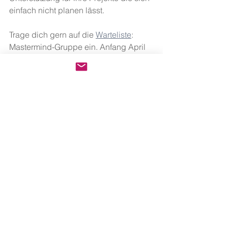
einfach nicht planen lässt.
Trage dich gern auf die 
Warteliste
: 
Mastermind-Gruppe ein. Anfang April 
wird eine neue Gruppe öffnen.
Du möchtest regelmäßig von mir lesen, 
dann abonniere mein 
Wochenimpuls