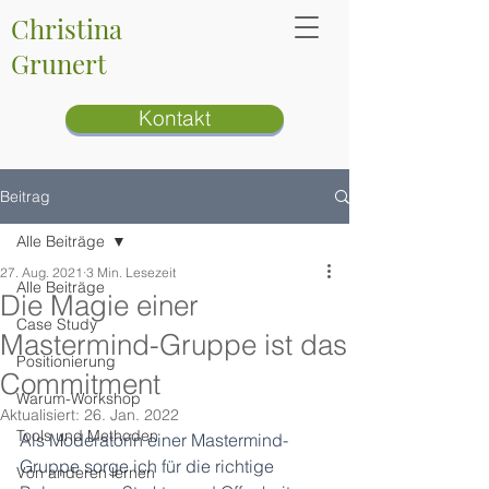
Christina
Grunert
Kontakt
Beitrag
Alle Beiträge
27. Aug. 2021
3 Min. Lesezeit
Alle Beiträge
Die Magie einer
Case Study
Mastermind-Gruppe ist das
Positionierung
Commitment
Warum-Workshop
Aktualisiert:
26. Jan. 2022
Tools und Methoden
Als Moderatorin einer Mastermind-
Gruppe sorge ich für die richtige 
Von anderen lernen