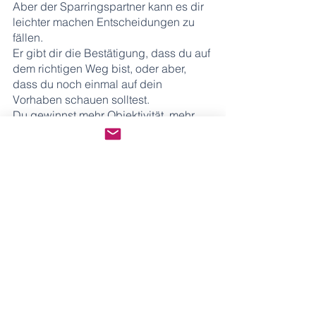
Aber der Sparringspartner kann es dir 
leichter machen Entscheidungen zu 
fällen.
Er gibt dir die Bestätigung, dass du auf 
dem richtigen Weg bist, oder aber, 
dass du noch einmal auf dein 
Vorhaben schauen solltest.
Du gewinnst mehr Objektivität, mehr 
Entscheidungssicherheit, 
branchenübergreifendes Wissen und 
erweiterst ganz nebenbei dein 
Netzwerk.
Wenn du mich schon ein kleines 
bisschen kennst, weißt du, dass ich 
Mastermindgruppen liebe. 
Hier kannst du mehr zum Thema 
Mastermindgruppe
 lesen.
Wenn du jetzt schon weißt, dass du Teil 