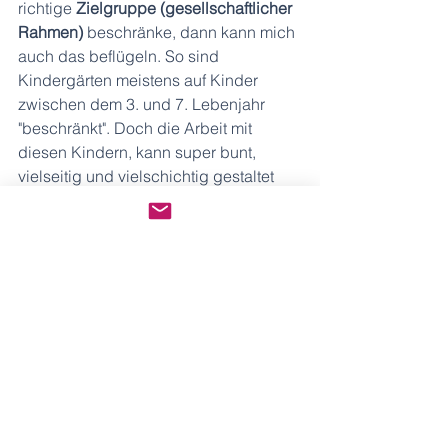
richtige 
Zielgruppe (gesellschaftlicher 
Rahmen)
 beschränke, dann kann mich 
auch das beflügeln. So sind 
Kindergärten meistens auf Kinder 
zwischen dem 3. und 7. Lebenjahr 
"beschränkt". Doch die Arbeit mit 
diesen Kindern, kann super bunt, 
vielseitig und vielschichtig gestaltet 
werden. Alles andere als langweilig 
und monoton. Trotzdem gibt es uns 
eine Richtung und sorgt für Klarheit.
Ich arbeitet nur noch...
Den gewohnten 
räumlichen Rahmen 
mußten in den letzen Jahren viele 
verlassen. Damit meine ich, dass viele, 
die sich Videokonferenzen nicht 
vorstellen konnten oder sie absolut 