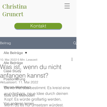
Christina
Grunert
Kontakt
Beitrag
Alle Beiträge
10. Mai 2022
5 Min. Lesezeit
Alle Beiträge
Was ist, wenn du nicht
Case Study
anfangen kannst?
Positionierung
Aktualisiert:
11. Mai 2022
Warum-Workshop
Du kennst das bestimmt. Es kreist eine 
wunderbare, neue Idee durch deinen 
Tools und Methoden
Kopf. Es würde großartig werden, 
Von anderen lernen
wenn du es nur umsetzen würdest. 